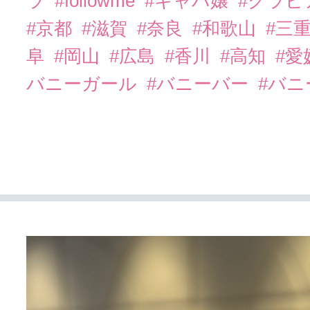
ラ
#followme
#キャバ嬢
#グラビ
#京都
#滋賀
#奈良
#和歌山
#三
阜
#岡山
#広島
#香川
#高知
#愛
バニーガール
#バニーバー
#バ