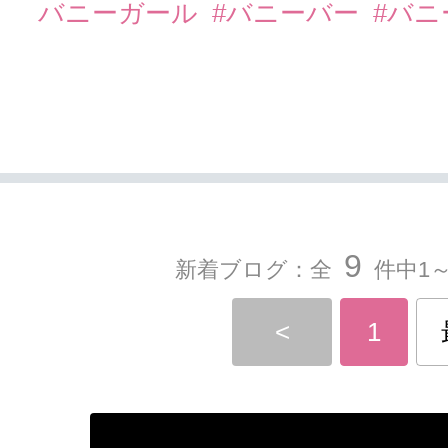
バニーガール
#バニーバー
#バ
9
新着ブログ：全
件中1～
<
1