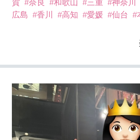
賀
#奈良
#和歌山
#三重
#神奈川
広島
#香川
#高知
#愛媛
#仙台