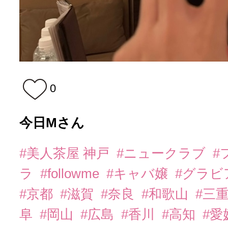
0
今日Mさん
#美人茶屋 神戸
#ニュークラブ
#
ラ
#followme
#キャバ嬢
#グラビ
#京都
#滋賀
#奈良
#和歌山
#三
阜
#岡山
#広島
#香川
#高知
#愛