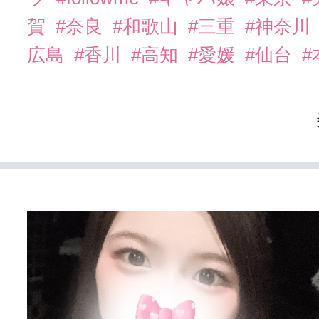
賀
#奈良
#和歌山
#三重
#神奈川
広島
#香川
#高知
#愛媛
#仙台