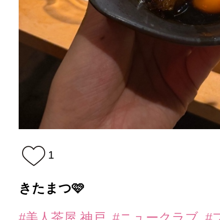
1
きたまつ🩷
#美人茶屋 神戸
#ニュークラブ
#