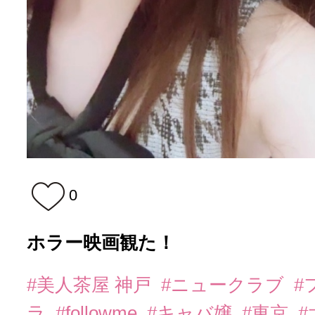
0
ホラー映画観た！
#美人茶屋 神戸
#ニュークラブ
#
ラ
#followme
#キャバ嬢
#東京
#