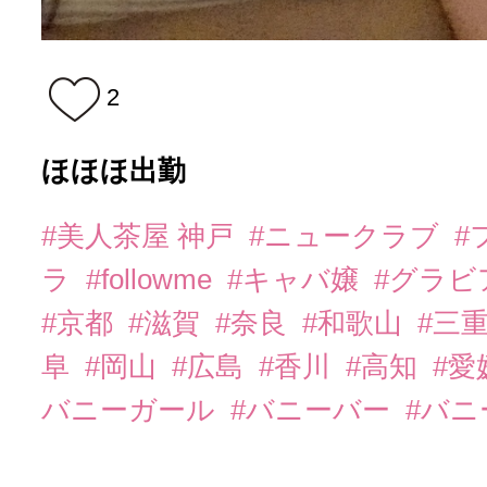
2
ほほほ出勤
#美人茶屋 神戸
#ニュークラブ
#
ラ
#followme
#キャバ嬢
#グラビ
#京都
#滋賀
#奈良
#和歌山
#三
阜
#岡山
#広島
#香川
#高知
#愛
バニーガール
#バニーバー
#バ