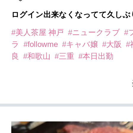
ログイン出来なくなってて久しぶり
#美人茶屋 神戸
#ニュークラブ
#
ラ
#followme
#キャバ嬢
#大阪
#
良
#和歌山
#三重
#本日出勤