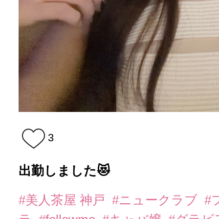
3
出勤しました😻
#美人茶屋 神戸
#ニュークラブ
#