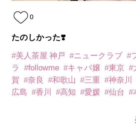
0
たのしかった❣️
#美人茶屋 神戸
#ニュークラブ
#
ラ
#followme
#キャバ嬢
#東京
#
賀
#奈良
#和歌山
#三重
#神奈川
広島
#香川
#高知
#愛媛
#仙台