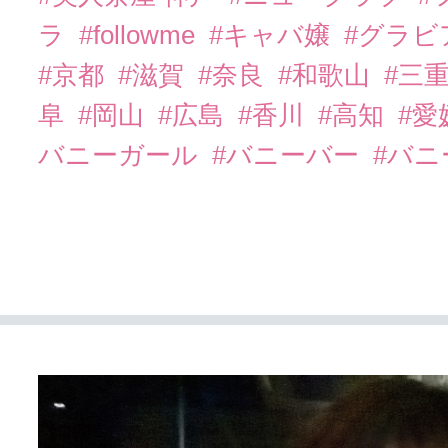
ラ
#followme
#キャバ嬢
#グラビ
#京都
#滋賀
#奈良
#和歌山
#三
阜
#岡山
#広島
#香川
#高知
#愛
バニーガール
#バニーバー
#バ