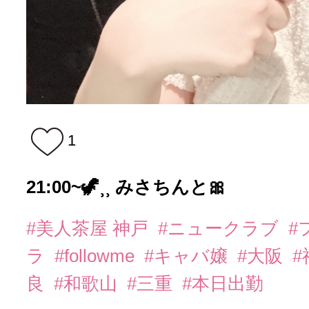
1
21:00~🦖⸒⸒ みさちんと🎀
#美人茶屋 神戸
#ニュークラブ
#
ラ
#followme
#キャバ嬢
#大阪
#
良
#和歌山
#三重
#本日出勤