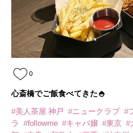
0
心斎橋でご飯食べてきた🍚
#美人茶屋 神戸
#ニュークラブ
#
ラ
#followme
#キャバ嬢
#東京
#